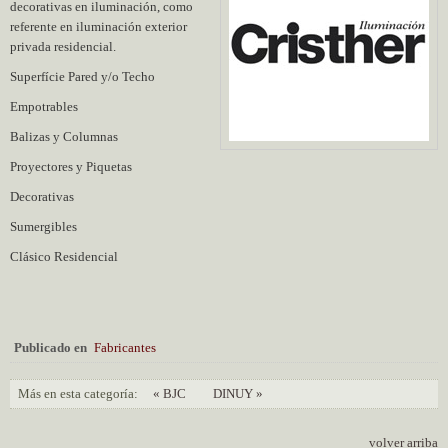
decorativas en iluminación, como
referente en iluminación exterior
privada residencial.
Superfície
Pared y/o Techo
Empotrables
Balizas y Columnas
Proyectores y Piquetas
Decorativas
Sumergibles
Clásico Residencial
Publicado en
Fabricantes
Más en esta categoría:
« BJC
DINUY »
volver arriba