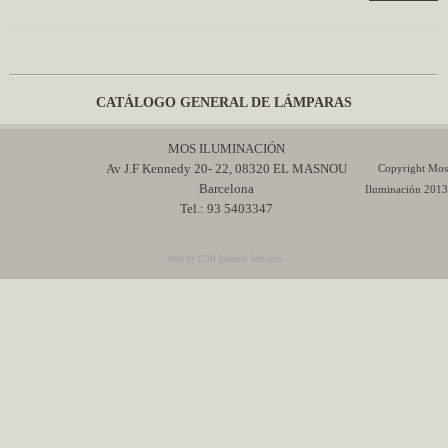
CATÁLOGO GENERAL DE LÁMPARAS
MOS ILUMINACIÓN
Av J.F Kennedy 20- 22, 08320 EL MASNOU
Copyright Mos
Barcelona
Iluminación 2013
Tel.: 93 5403347
Web by Cliff Internet Services