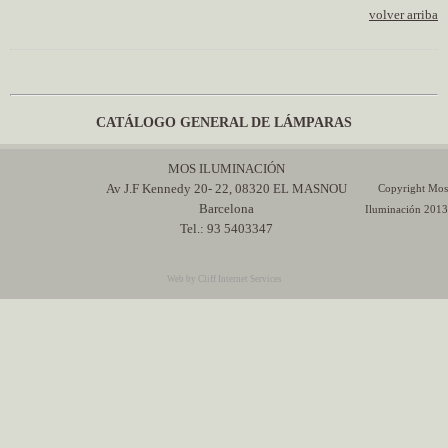
volver arriba
CATÁLOGO GENERAL DE LÁMPARAS
MOS ILUMINACIÓN
Av J.F Kennedy 20- 22, 08320 EL MASNOU
Copyright Mos
Barcelona
Iluminación 2013
Tel.: 93 5403347
Web by Cliff Internet Services