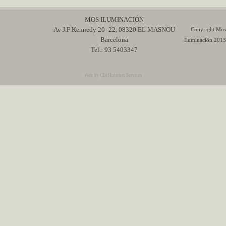
MOS ILUMINACIÓN
Av J.F Kennedy 20- 22, 08320 EL MASNOU
Copyright Mos
Barcelona
Iluminación 2013
Tel.: 93 5403347
Web by Cliff Internet Services