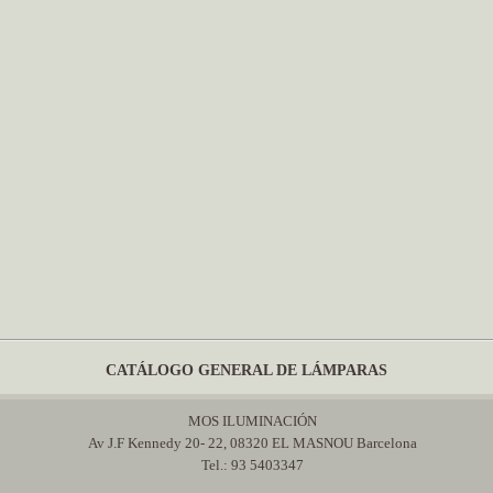
CATÁLOGO GENERAL DE LÁMPARAS
MOS ILUMINACIÓN
Av J.F Kennedy 20- 22, 08320 EL MASNOU Barcelona
Tel.: 93 5403347